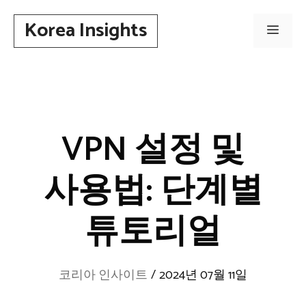
컨
Korea Insights
텐
메
츠
로
뉴
건
너
뛰
VPN 설정 및
기
사용법: 단계별
튜토리얼
코리아 인사이트
/
2024년 07월 11일