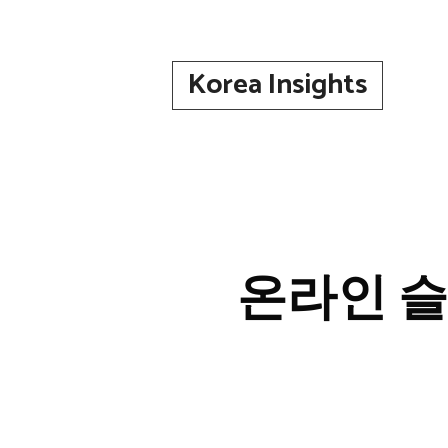
컨
텐
츠
Korea Insights
로
건
너
뛰
기
온라인 슬