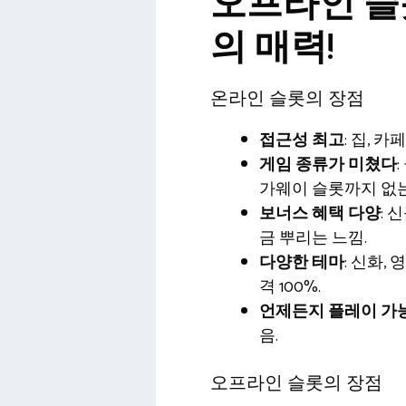
오프라인 슬
의 매력!
온라인 슬롯의 장점
접근성 최고
: 집, 
게임 종류가 미쳤다
가웨이 슬롯까지 없는
보너스 혜택 다양
: 
금 뿌리는 느낌.
다양한 테마
: 신화, 
격 100%.
언제든지 플레이 가
음.
오프라인 슬롯의 장점