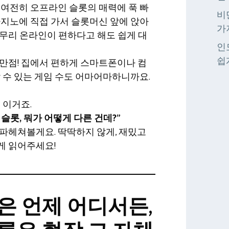
 여전히 오프라인 슬롯의 매력에 푹 빠
비
카지노에 직접 가서 슬롯머신 앞에 앉아
가
무리 온라인이 편하다고 해도 쉽게 대
인
쉽
만점! 집에서 편하게 스마트폰이나 컴
할 수 있는 게임 수도 어마어마하니까요.
 이거죠.
슬롯, 뭐가 어떻게 다른 건데?”
파헤쳐볼게요. 딱딱하지 않게, 재밌고
게 읽어주세요!
은 언제 어디서든,