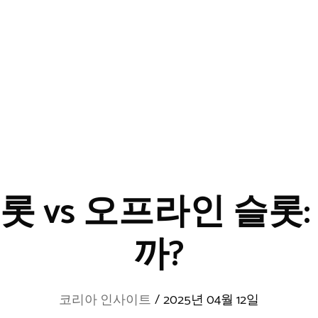
롯 vs 오프라인 슬롯:
까?
코리아 인사이트
/
2025년 04월 12일