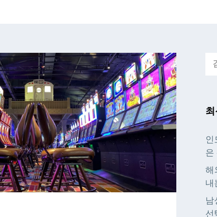
검
색:
최
인
은
해
내
남
선