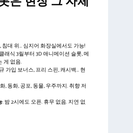
롯은 현장 그 자체
카페, 침대 위… 심지어 화장실에서도 가능!
: 클래식 3릴부터 3D 애니메이션 슬롯, 메
 게 없음.
신규 가입 보너스, 프리 스핀, 캐시백… 현
영화, 동화, 공포, 동물, 우주까지. 취향 저
능
: 밤 2시에도 오픈. 휴무 없음. 지연 없