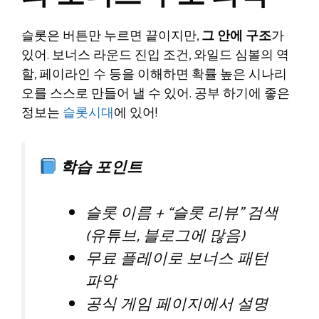
슬롯은 버튼만 누르면 끝이지만,
그 안에 구조
가
있어. 보너스 라운드 진입 조건, 와일드 심볼의 역
할, 페이라인 수 등을 이해하면 확률 높은 시나리
오를 스스로 만들어 낼 수 있어. 공부 하기에 좋은
정보는
슬롯시대
에 있어!
학습 포인트
슬롯 이름 + “슬롯 리뷰” 검색
(유튜브, 블로그에 많음)
무료 플레이로 보너스 패턴
파악
공식 게임 페이지에서 설명