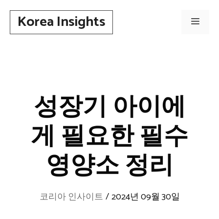
컨
Korea Insights
텐
메
츠
로
뉴
건
너
뛰
성장기 아이에
기
게 필요한 필수
영양소 정리
코리아 인사이트
/
2024년 09월 30일