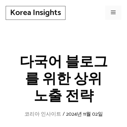
컨
Korea Insights
텐
메
츠
로
뉴
건
너
뛰
다국어 블로그
기
를 위한 상위
노출 전략
코리아 인사이트
/
2024년 11월 02일