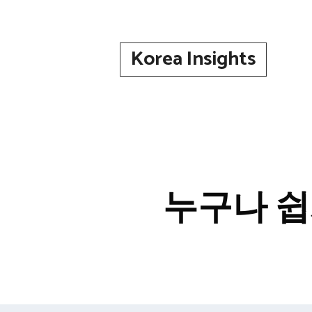
컨
텐
츠
Korea Insights
로
건
너
뛰
기
누구나 쉽