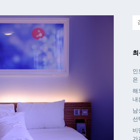
검
색:
최
인
은
해
내
남
선
비
가