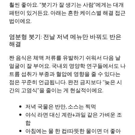
훨씬 좋아요. “붓기가 잘 생기는 사람”에게는 대개
패턴이 있거든요. 아래는 흔한 케이스별 해결 접근
법이에요.
염분형 붓기: 전날 저녁 메뉴만 바꿔도 반은
해결
짠 음식은 체액 저류를 유발하기 쉬워서 다음 날
얼굴이 잘 부어요. 국내외 영양학 연구들에서도 나
트륨 섭취가 부종과 혈압에 영향을 줄 수 있다는
점은 꾸준히 언급됩니다. 완전 금지보다 “늦은 시
간의 고염식”을 줄이는 게 현실적이에요.
저녁 국물은 반만, 소스는 찍먹
야식 라면 대신 계란+과일 같은 가벼운 조
합
아침에는 물 한 컵(따뜻한 물이면 더 좋아