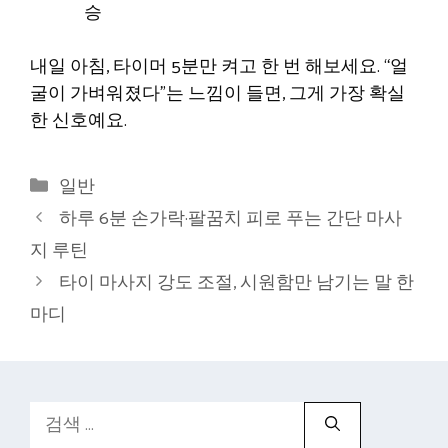
승
내일 아침, 타이머 5분만 켜고 한 번 해보세요. “얼
굴이 가벼워졌다”는 느낌이 들면, 그게 가장 확실
한 신호예요.
카
일반
테
하루 6분 손가락·팔꿈치 피로 푸는 간단 마사
고
지 루틴
리
타이 마사지 강도 조절, 시원함만 남기는 말 한
마디
검
색: