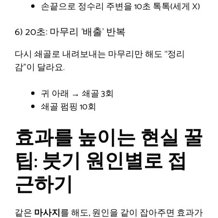
손끝으로 정수리 주변을 10초 톡톡(세게 X)
6) 20초: 마무리 ‘배출’ 반복
다시 쇄골로 내려보내는 마무리만 해도 “정리
감”이 달라요.
귀 아래 → 쇄골 3회
쇄골 펌핑 10회
효과를 높이는 현실 꿀
팁: 붓기 원인별로 접
근하기
같은
마사지
를 해도, 원인을 같이 잡아주면 효과가