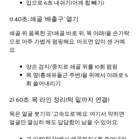
입으로 6초 내쉬기(어깨 힘 빼기)
1) 40초: 쇄골 ‘배출구’ 열기
쇄골 위 움푹한 곳(쇄골 바로 위, 목 아래)을 손가락
으로 아주 가볍게 펌핑해요. 아프면 압이 센 거예
요.
양손 검지/중지로 쇄골 위를 10회 펌핑
목 옆(흉쇄유돌근 주변)을 위에서 아래로 5
회 쓸어내리기
2) 60초: 목 라인 정리(턱 밑까지 연결)
목은 얼굴 붓기의 ‘고속도로’예요. 여기서 막히면
얼굴만 열심히 해도 답답함이 남을 수 있어요.