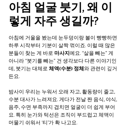
아침 얼굴 붓기, 왜 이
렇게 자주 생길까?
아침에 거울을 봤는데 눈두덩이랑 볼이 빵빵하면
하루 시작부터 기분이 살짝 꺾이죠. 이럴 때 많은
분들이 찾는 게 바로
마사지
예요. “살을 빼는” 게
아니라 “붓기를 빼는” 건 생각보다 다른 이야기인
데, 붓기는 대체로
체액(수분) 정체
와 관련이 깊거
든요.
밤사이 우리는 누워서 오래 자고, 활동량이 줄고,
수분 대사가 느려져요. 게다가 전날 짠 음식, 야식,
음주, 수면 부족까지 겹치면 얼굴이 더 쉽게 부어
요. 특히 눈가와 턱선은 조직이 부드럽고 체액이
머물기 쉬워서 ‘티’가 확 나고요.