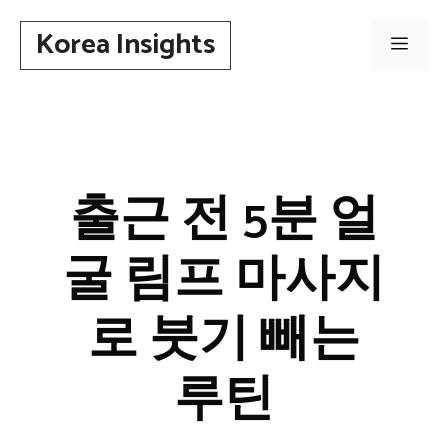
컨
Korea Insights
텐
메
츠
로
뉴
건
너
뛰
출근 전 5분 얼
기
굴 림프 마사지
로 붓기 빼는
루틴