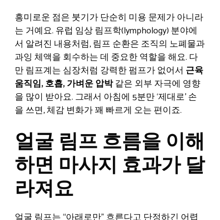
흥미로운 점은 붓기가 단순히 미용 문제가 아니라
는 거예요. 유럽 임상 림프학(lymphology) 분야에
서 알려진 내용처럼, 림프 순환은 조직의 노폐물과
과잉 체액을 회수하는 데 중요한 역할을 해요. 다
만 림프계는 심장처럼 강력한 펌프가 없어서
근육
움직임, 호흡, 가벼운 압박
같은 외부 자극에 영향
을 많이 받아요. 그래서 아침에 5분만 ‘제대로’ 손
을 쓰면, 체감 변화가 꽤 빠르게 오는 편이죠.
얼굴 림프 흐름을 이해
하면 마사지 효과가 달
라져요
얼굴 림프는 “아래로만” 흐른다고 단정하긴 어렵