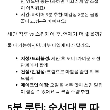
만 있으면 충분 (과하면 미끄러져 압 조절
이 어려워요)
시간:
타이머 5분 추천(체감상 2분은 금방
끝나고, 7분은 바빠져요)
세안 직후 vs 스킨케어 후, 언제가 더 좋을까?
둘 다 가능하지만, 피부 타입에 따라 달라요.
지성/트러블성:
세안 후 토너+가벼운 로션
단계에서 짧게
건성/민감성:
크림으로 마찰을 줄인 뒤 부
드럽게
메이크업 예정:
오일을 너무 많이 쓰면 밀림
이 생길 수 있어요 → 크림 소량 추천
5분 루틴: 순서대로 따