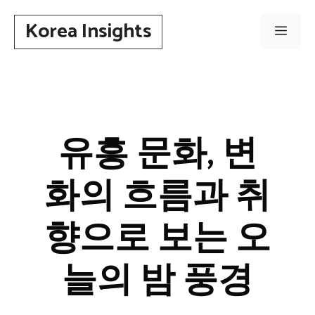
컨
Korea Insights
텐
메
츠
로
뉴
건
너
뛰
유흥 문화, 변
기
화의 흐름과 취
향으로 보는 오
늘의 밤 풍경