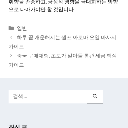
취향을 존중하고, 긍정적 영향을 극대화하는 방향
으로 나아가야만 할 것입니다.
카
일반
테
하루 끝 개운해지는 셀프 아로마 오일 마사지
고
가이드
리
중국 구매대행, 초보가 알아둘 통관·세금 핵심
가이드
검
색:
최신 글