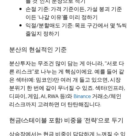
를 것”인지 문장으로 적기
손절 기준: 가격 기준이든, 가설 붕괴 기준
이든 ‘나갈 이유’를 미리 정하기
익절/분할매도 기준: 목표 구간에서 몇 %씩
줄일지 정하기
분산의 현실적인 기준
분산투자는 무조건 많이 담는 게 아니라, “서로 다
른 리스크”로 나누는 게 핵심이에요. 예를 들어 같
은 섹터(예: 밈코인)만 여러 개 들고 있으면, 시장
분위기 한 번에 같이 무너질 수 있죠. 섹터(인프라,
디파이, 게임, AI, RWA 등)와
Binance
거래소/체인
리스크까지 고려하면 더 탄탄해집니다.
현금(스테이블 포함) 비중을 ‘전략’으로 두기
상승장에서는 현금 비중이 답답하게 느껴질 수 있