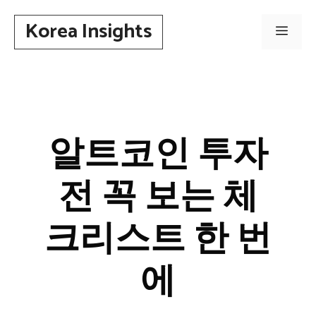
컨
Korea Insights
텐
메
츠
로
뉴
건
너
뛰
알트코인 투자
기
전 꼭 보는 체
크리스트 한 번
에