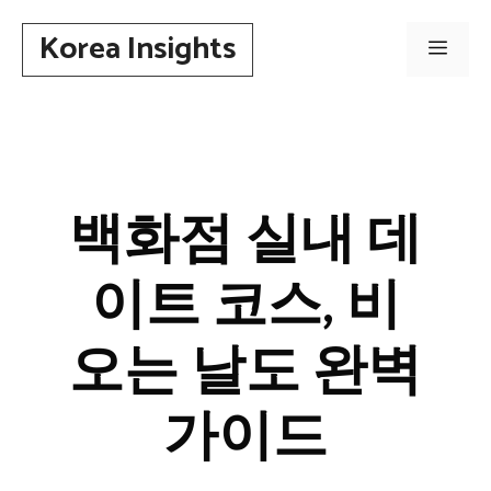
컨
Korea Insights
텐
메
츠
로
뉴
건
너
뛰
백화점 실내 데
기
이트 코스, 비
오는 날도 완벽
가이드