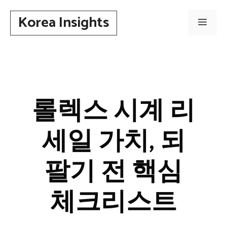
컨
Korea Insights
텐
메
츠
로
뉴
건
너
뛰
롤렉스 시계 리
기
세일 가치, 되
팔기 전 핵심
체크리스트