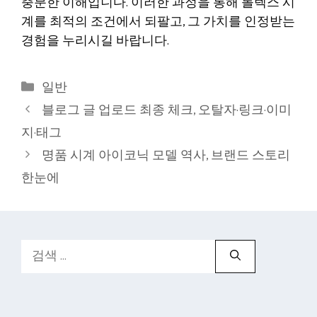
충분한 이해입니다. 이러한 과정을 통해 롤렉스 시
계를 최적의 조건에서 되팔고, 그 가치를 인정받는
경험을 누리시길 바랍니다.
카
일반
테
블로그 글 업로드 최종 체크, 오탈자·링크·이미
고
지·태그
리
명품 시계 아이코닉 모델 역사, 브랜드 스토리
한눈에
검
색: