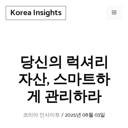
컨
Korea Insights
텐
메
츠
로
뉴
건
너
뛰
당신의 럭셔리
기
자산, 스마트하
게 관리하라
코리아 인사이트
/
2025년 08월 03일